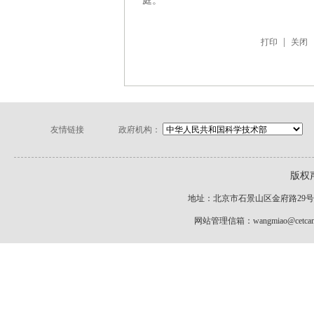
庭。
|
打印
关闭
友情链接
政府机构：
版权
地址：北京市石景山区金府路29号院（
网站管理信箱：wangmiao@c