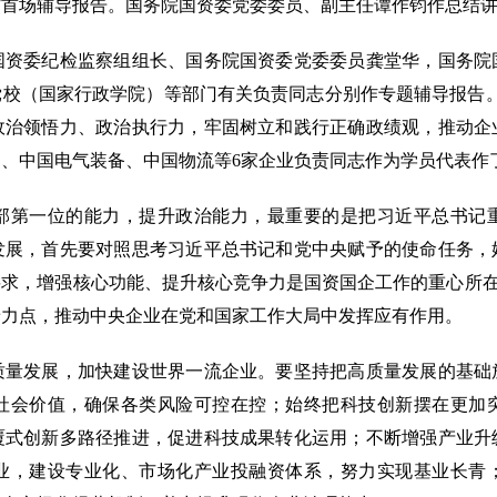
作首场辅导报告。国务院国资委党委委员、副主任谭作钧作总结
委纪检监察组组长、国务院国资委党委委员龚堂华，国务院
校（国家行政学院）等部门有关负责同志分别作专题辅导报告。来
政治领悟力、政治执行力，牢固树立和践行正确政绩观，推动企
、中国电气装备、中国物流等6家企业负责同志作为学员代表作
第一位的能力，提升政治能力，最重要的是把习近平总书记重
发展，首先要对照思考习近平总书记和党中央赋予的使命任务，
求，增强核心功能、提升核心竞争力是国资国企工作的重心所在，
着力点，推动中央企业在党和国家工作大局中发挥应有作用。
发展，加快建设世界一流企业。要坚持把高质量发展的基础
社会价值，确保各类风险可控在控；始终把科技创新摆在更加
覆式创新多路径推进，促进科技成果转化运用；不断增强产业升
业，建设专业化、市场化产业投融资体系，努力实现基业长青