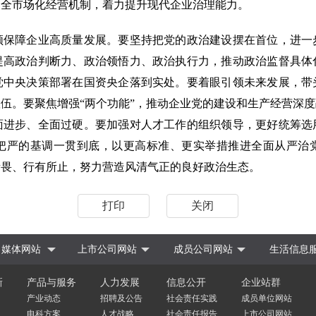
健全市场化经营机制，着力提升现代企业治理能力。
障企业高质量发展。要坚持把党的政治建设摆在首位，进一
提高政治判断力、政治领悟力、政治执行力，推动政治监督具体
党中央决策部署在国资央企落到实处。要着眼引领未来发展，带
伍。要聚焦增强“两个功能”，推动企业党的建设和生产经营深
面进步、全面过硬。要加强对人才工作的组织领导，更好统筹选
把严的基调一贯到底，以更高标准、更实举措推进全面从严治
所畏、行有所止，努力营造风清气正的良好政治生态。
打印
关闭
媒体网站
上市公司网站
成员公司网站
生活信息
新
产品与服务
人力发展
信息公开
企业站群
产业动态
招聘及公告
社会责任实践
成员单位网站
电科方案
人才战略
社会责任报告
上市公司网站