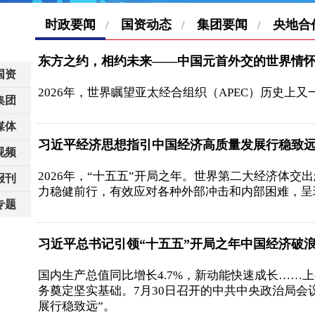
时政要闻
国资动态
集团要闻
央地合
/
/
/
东方之约，相约未来——中国元首外交的世界情
国资
2026年，世界瞩望亚太经合组织（APEC）历史上又
集团
媒体
习近平经济思想指引中国经济高质量发展行稳致
视频
2026年，“十五五”开局之年。世界第二大经济
报刊
力稳健前行，有效应对各种外部冲击和内部困难，呈
专题
习近平总书记引领“十五五”开局之年中国经济破
国内生产总值同比增长4.7%，新动能快速成长…
务奠定坚实基础。7月30日召开的中共中央政治局会
展行稳致远”。